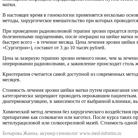
матки.
В настоящее время в гинекологии применяется несколько осно
методы, хирургическое вмешательство при которых проводится 
При проведении радиоволновой терапии эрозии придется потрат
болезненными ощущениями, после операции на шейке матки не 
быстрее всего – в течение месяца. Цена лечения эрозии шейк
«Сургитрон»), составит от 3 до 10 тысяч рублей.
Цена за лазерную терапию эрозии немного ниже, чем за лечен
оперировании радиоволнами, а заживление происходит столь ж
Криотерапия считается самой доступной из современных методо
месяцев.
Стоимость лечения эрозии шейки матки путем прижигания электр
категорически запрещают проводить нерожавшим пациенткам. За
диатермокоагуляцию, в зависимости от выбранной клиники, вы 
Химический метод лечения без хирургического воздействия п
препаратами как солковагин или ваготил. После курса таких 
метилурациловой или солкосериловой мазей. Стоимость одной п
Бочарова Жанна, акушер-гинеколог www.med-informs.ru