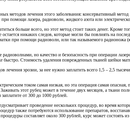
вных методов лечения этого заболевания: консервативный мето
при помощи лазера, радиоволн, жидкого азота или электрическо
иться больше всего, но этот метод стоит таких денег. Кроме то
остается никаких следов, которые могли бы повлиять на после
и матки при помощи радиоволн, или так называемого радионожа 
ие радиоволнами, но качество и безопасность при операции лаз
е быстро. Стоимость удаления поврежденных тканей шейки матки
в лечения эрозии, за нее нужно заплатить всего 1,5 – 2,5 тыся
ическим током самая низкая, но эта операция самая опасная, по
живать этот рубец может в течение двух месяцев, а ткани полнос
заплатите от 300 до 1000 рублей.
редусматривает проведение нескольких процедур, во время кото
процедур также потребуются использование препаратов, восстан
роцедуры составляет около 300 рублей, курс может состоять из 