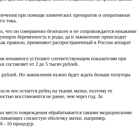
д лечения при помощи химических препаратов и оперативные
го тока.
го, что он совершенно безопасен и не сопровождается никакими
дующую беременность и роды, да и заживление происходит
(как правило, применяют распространенный в России аппарат
ером ненамного уступают соответствующим показателям при
 составляет от 2 до 5 тысяч рублей.
чи рублей. Но заживления нужно будет ждать больше полутора
сле нее остается рубец на тканях матки, поэтому ее
тью восстановятся не ранее, чем через год. За
рых место повреждения обрабатывается такими медицинскими
авливающих слизистую оболочку матки, например,
6 - 10 процедур.