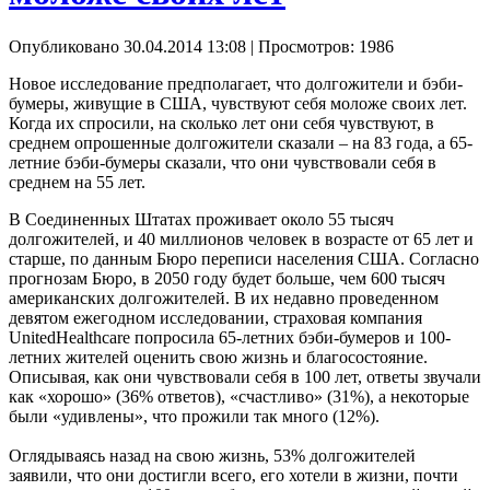
Опубликовано 30.04.2014 13:08
| Просмотров: 1986
Новое исследование предполагает, что долгожители и бэби-
бумеры, живущие в США, чувствуют себя моложе своих лет.
Когда их спросили, на сколько лет они себя чувствуют, в
среднем опрошенные долгожители сказали – на 83 года, а 65-
летние бэби-бумеры сказали, что они чувствовали себя в
среднем на 55 лет.
В Соединенных Штатах проживает около 55 тысяч
долгожителей, и 40 миллионов человек в возрасте от 65 лет и
старше, по данным Бюро переписи населения США. Согласно
прогнозам Бюро, в 2050 году будет больше, чем 600 тысяч
американских долгожителей. В их недавно проведенном
девятом ежегодном исследовании, страховая компания
UnitedHealthcare попросила 65-летних бэби-бумеров и 100-
летних жителей оценить свою жизнь и благосостояние.
Описывая, как они чувствовали себя в 100 лет, ответы звучали
как «хорошо» (36% ответов), «счастливо» (31%), а некоторые
были «удивлены», что прожили так много (12%).
Оглядываясь назад на свою жизнь, 53% долгожителей
заявили, что они достигли всего, его хотели в жизни, почти