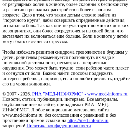
от регулярных болей в животе, более склонны к беспокойству
и развитию тревожных расстройств в более взрослом
возрасте. Дело в том, что таким детым сложно выйти из
"порочного круга", дабы совершать определенные действия,
испытывая боль. Так как они не участвуют во многих детских
мероприятиях, они более сосредоточены на своей боли, что
заставляет их волноваться еще больше. Боли в животе у детей
могут быть связаны со стрессом.
Чтобы избежать развития синдрома тревожности в будущем у
детей, родителям рекомендуется подтолкнуть их чадо к
нормальной деятельности, несмотря на неприятные
ощущения. Это может быть трудно, если ребенок часто плачет
и согнулся от боли. Важно найти способы поддержать
интересы ребенка, например, если он любит рисовать, отдайте
его на уроки живописи.
© 2007 - 2026.
РИА "МЕД-ИНФОРМС" - www.med-informs.ru
.
Новости, статьи, публикации, интервью. Все материалы,
опубликованные на сайте, принадлежат РИА "МЕД-
ИНФОРМС". Любое копирование материалов сайта
www.med-informs.ru, без согласования с редакцией и без
простановки прямой ссылки на
https://med-informs.ru
,
запрещено!
Политика конфиденциальности