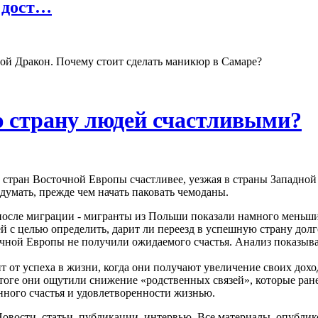
 дост…
ой Дракон. Почему стоит сделать маникюр в Самаре?
ю страну людей счастливыми?
 стран Восточной Европы счастливее, уезжая в страны Западной
думать, прежде чем начать паковать чемоданы.
после миграции - мигранты из Польши показали намного меньши
ей с целью определить, дарит ли переезд в успешную страну дол
чной Европы не получили ожидаемого счастья. Анализ показывае
ит от успеха в жизни, когда они получают увеличение своих дох
 итоге они ощутили снижение «родственных связей», которые ран
ного счастья и удовлетворенности жизнью.
Новости, статьи, публикации, интервью. Все материалы, опу