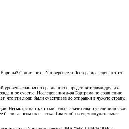
 Европы? Социолог из Университета Лестера исследовал этот
й уровень счастья по сравнению с представителями других
гожданное счастье. Исследования д-ра Бартрама по сравнению
т, что эти люди были счастливее до отправки в чужую страну.
одов. Несмотря на то, что мигранты значительно увеличили свои
ее были залогом их счастья. Таким образом, «покупательная
бликованные на сайте, принадлежат РИА "МЕД-ИНФОРМС".