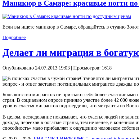
Маникюр в Самаре: красивые ногти по
Если вы ищете маникюр в Самаре, обращайтесь в студию Золот
Подробнее
Делает ли миграция в богату
Опубликовано 24.07.2013 19:03
| Просмотров: 1618
Становятся ли мигранты из
вопрос - и ответ заставит потенциальных мигрантов дважды по
Большинство мигрантов не признают себя более счастливыми 
стран. В социальном опросе приняло участие более 42 000 люд
уровня счастья мигрантов подтвердили, что мигранты из Восто
В целом, исследование показывает, что счастье людей не завис
доходы, переехав в богатые страны, тем не менее, в конечном
способность» мало прибавляет к ощущению человеком собствен
© 2007 - 2026.
РИА "МЕД-ИНФОРМС" - www.med-informs.ru
. 