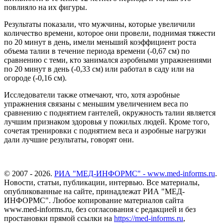
повлияло на их фигуры.
Результаты показали, что мужчины, которые увеличили
количество времени, которое они провели, поднимая тяжести
по 20 минут в день, имели меньший коэффициент роста
объема талии в течение периода времени (-0,67 см) по
сравнению с теми, кто занимался аэробными упражнениями
по 20 минут в день (-0,33 см) или работал в саду или на
огороде (-0,16 см).
Исследователи также отмечают, что, хотя аэробные
упражнения связаны с меньшим увеличением веса по
сравнению с поднятием гантелей, окружность талии является
лучшим признаком здоровья у пожилых людей. Кроме того,
сочетая тренировки с поднятием веса и аэробные нагрузки
дали лучшие результаты, говорят они.
© 2007 - 2026.
РИА "МЕД-ИНФОРМС" - www.med-informs.ru
.
Новости, статьи, публикации, интервью. Все материалы,
опубликованные на сайте, принадлежат РИА "МЕД-
ИНФОРМС". Любое копирование материалов сайта
www.med-informs.ru, без согласования с редакцией и без
простановки прямой ссылки на
https://med-informs.ru
,