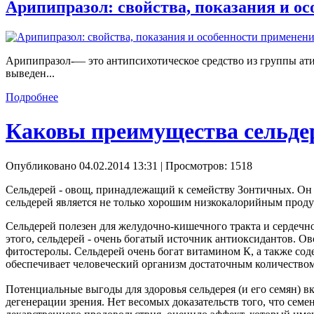
Арипипразол: свойства, показания и о
Арипипразол-— это антипсихотическое средство из группы ати
выведен...
Подробнее
Каковы преимущества сельдер
Опубликовано 04.02.2014 13:31
| Просмотров: 1518
Сельдерей - овощ, принадлежащий к семейству Зонтичных. Он 
сельдерей является не только хорошим низкокалорийным продук
Сельдерей полезен для желудочно-кишечного тракта и сердечно
этого, сельдерей - очень богатый источник антиоксидантов.
фитостеролы. Сельдерей очень богат витамином К, а также сод
обеспечивает человеческий организм достаточным количеством
Потенциальные выгоды для здоровья сельдерея (и его семян) в
дегенерации зрения. Нет весомых доказательств того, что семе