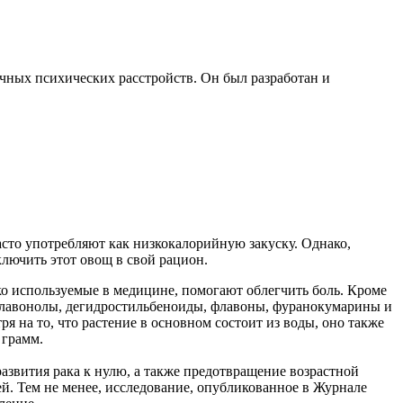
чных психических расстройств. Он был разработан и
сто употребляют как низкокалорийную закуску. Однако,
ключить этот овощ в свой рацион.
ко используемые в медицине, помогают облегчить боль. Кроме
флавонолы, дегидростильбеноиды, флавоны, фуранокумарины и
я на то, что растение в основном состоит из воды, оно также
 грамм.
азвития рака к нулю, а также предотвращение возрастной
ей. Тем не менее, исследование, опубликованное в Журнале