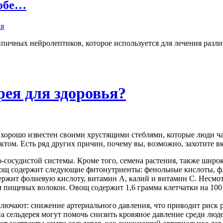
собе…
пичных нейролептиков, которое используется для лечения разли
ея для здоровья?
хорошо известен своими хрустящими стеблями, которые люди ча
том. Есть ряд других причин, почему вы, возможно, захотите в
-сосудистой системы. Кроме того, семена растения, также широ
 Овощ содержит следующие фитонутриенты: фенольные кислоты, 
ержит фолиевую кислоту, витамин А, калий и витамин С. Несмотр
 пищевых волокон. Овощ содержит 1,6 грамма клетчатки на 100
ключают: снижение артериального давления, что приводит риск р
на сельдерея могут помочь снизить кровяное давление среди люд