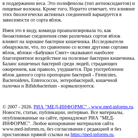
в поддержании веса. Это полифенолы (тип антиоксидантов) и
пищевые волокна. Кроме того, Норатто отмечает, что влияние
этих биологически активных соединений варьируется в
зависимости от сорта яблок.
Имея это в виду, команда проанализировала то, как
биоактивные соединения семи различных сортов яблок
влияют на хорошие бактерии кишечника. Исследователи
обнаружили, что, по сравнению со всеми другими сортами
яблок, яблоки «Бабушки Смит» оказывают наиболее
благоприятное воздействие на полезные бактерии кишечника.
Баланс кишечных бактерий среди людей, страдающих
ожирением, как правило, ухудшается. При употреблении
яблок данного сорта пропорции бактерий - Firmicutes,
Bacteroidetes, Enterococcus, энтеробактерий, кишечной
палочки и Bifidobacterium - нормализуются.
© 2007 - 2026.
РИА "МЕД-ИНФОРМС" - www.med-informs.ru
.
Новости, статьи, публикации, интервью. Все материалы,
опубликованные на сайте, принадлежат РИА "МЕД-
ИНФОРМС". Любое копирование материалов сайта
www.med-informs.ru, без согласования с редакцией и без
простановки прямой ссылки на
https://med-informs.ru
,