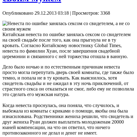
Опубликовано 29.12.2013 03:18
| Просмотров: 3368
Китайская невеста по ошибке занялась сексом со свидетелем
на своей свадьбе после того, как она прыгнула не в ту
кровать. Согласно Китайскому новостнику Global Times,
невеста по фамилии Хуан, после завершения свадебной
церемонии и связанного с ней торжества отошла в ванную.
Дело было ночью и по естественным причинам невеста
просто могла перепутать дверь своей комнаты, где также было
темно, и попала не в ту кровать. Как выяснилось, хотя
свидетель свадьбы и не ожидал в эту ночь приключений, от
страстного секса он отказаться не смог, либо ему не позволила
это сделать его мужская натура.
Когда невеста проснулась, она поняла, что случилось, и
выбежала из комнаты с криками о помощи, якобы она была
изнасилована. Родственники жениха решили, что свидетель и
друг жениха Руан должен выплатить молодоженам 20000
юаней компенсации, на что он ответил, что ничего
противозаконного не делал и денег не имеет.