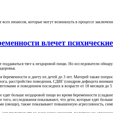
всех нюансов, которые могут возникнуть в процессе заключения
еменности влечет психические
 поддаваться тяге к нездоровой пищи. Но исследователи обнару
здоровья.
я беременности и диету их детей до 3 лет. Матерей также попроси
ревога, расстройство поведения, СДВГ (синдром дефицита внима
птомами и поведением последних в возрасте от 18 месяцев до 5 
рые едят больше нездоровой пищи во время беременности (слад
ме того, исследования показывают, что дети, которые едят боль
ми (овощи), также показывают повышенную агрессивность, сим