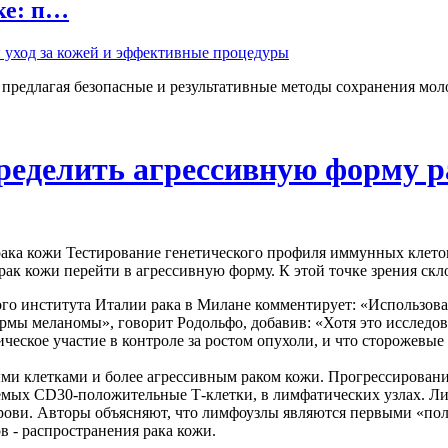
ке: п…
 предлагая безопасные и результативные методы сохранения мол
ределить агрессивную форму 
Тестирование генетического профиля иммунных клеток
ак кожи перейти в агрессивную форму. К этой точке зрения скл
о института Италии рака в Милане комментирует: «Использова
рмы меланомы», говорит Родольфо, добавив: «Хотя это исследо
ическое участие в контроле за ростом опухоли, и что сторожевы
 клетками и более агрессивным раком кожи. Прогрессирование з
емых CD30-положительные Т-клетки, в лимфатических узлах. Л
крови. Авторы объясняют, что лимфоузлы являются первыми «по
 - распространения рака кожи.