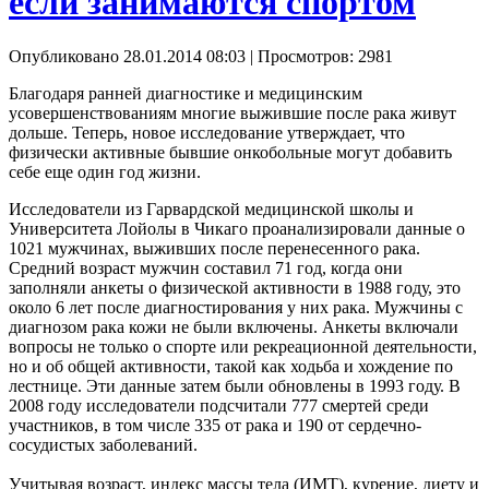
если занимаются спортом
Опубликовано 28.01.2014 08:03
| Просмотров: 2981
Благодаря ранней диагностике и медицинским
усовершенствованиям многие выжившие после рака живут
дольше. Теперь, новое исследование утверждает, что
физически активные бывшие онкобольные могут добавить
себе еще один год жизни.
Исследователи из Гарвардской медицинской школы и
Университета Лойолы в Чикаго проанализировали данные о
1021 мужчинах, выживших после перенесенного рака.
Средний возраст мужчин составил 71 год, когда они
заполняли анкеты о физической активности в 1988 году, это
около 6 лет после диагностирования у них рака. Мужчины с
диагнозом рака кожи не были включены. Анкеты включали
вопросы не только о спорте или рекреационной деятельности,
но и об общей активности, такой как ходьба и хождение по
лестнице. Эти данные затем были обновлены ​​в 1993 году. В
2008 году исследователи подсчитали 777 смертей среди
участников, в том числе 335 от рака и 190 от сердечно-
сосудистых заболеваний.
Учитывая возраст, индекс массы тела (ИМТ), курение, диету и