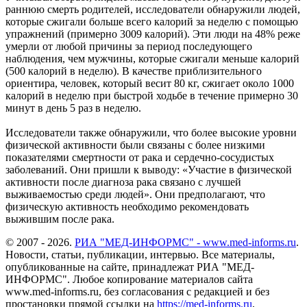
раннюю смерть родителей, исследователи обнаружили людей,
которые сжигали больше всего калорий за неделю с помощью
упражнений (примерно 3009 калорий). Эти люди на 48% реже
умерли от любой причины за период последующего
наблюдения, чем мужчины, которые сжигали меньше калорий
(500 калорий в неделю). В качестве приблизительного
ориентира, человек, который весит 80 кг, сжигает около 1000
калорий в неделю при быстрой ходьбе в течение примерно 30
минут в день 5 раз в неделю.
Исследователи также обнаружили, что более высокие уровни
физической активности были связаны с более низкими
показателями смертности от рака и сердечно-сосудистых
заболеваний. Они пришли к выводу: «Участие в физической
активности после диагноза рака связано с лучшей
выживаемостью среди людей». Они предполагают, что
физическую активность необходимо рекомендовать
выжившим после рака.
© 2007 - 2026.
РИА "МЕД-ИНФОРМС" - www.med-informs.ru
.
Новости, статьи, публикации, интервью. Все материалы,
опубликованные на сайте, принадлежат РИА "МЕД-
ИНФОРМС". Любое копирование материалов сайта
www.med-informs.ru, без согласования с редакцией и без
простановки прямой ссылки на
https://med-informs.ru
,