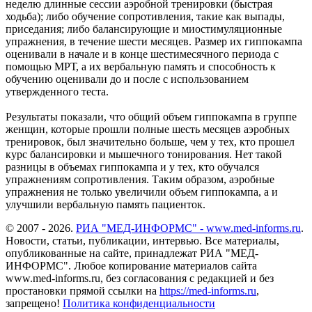
неделю длинные сессии аэробной тренировки (быстрая
ходьба); либо обучение сопротивления, такие как выпады,
приседания; либо балансирующие и миостимуляционные
упражнения, в течение шести месяцев. Размер их гиппокампа
оценивали в начале и в конце шестимесячного периода с
помощью МРТ, а их вербальную память и способность к
обучению оценивали до и после с использованием
утвержденного теста.
Результаты показали, что общий объем гиппокампа в группе
женщин, которые прошли полные шесть месяцев аэробных
тренировок, был значительно больше, чем у тех, кто прошел
курс балансировки и мышечного тонирования. Нет такой
разницы в объемах гиппокампа и у тех, кто обучался
упражнениям сопротивления. Таким образом, аэробные
упражнения не только увеличили объем гиппокампа, а и
улучшили вербальную память пациенток.
© 2007 - 2026.
РИА "МЕД-ИНФОРМС" - www.med-informs.ru
.
Новости, статьи, публикации, интервью. Все материалы,
опубликованные на сайте, принадлежат РИА "МЕД-
ИНФОРМС". Любое копирование материалов сайта
www.med-informs.ru, без согласования с редакцией и без
простановки прямой ссылки на
https://med-informs.ru
,
запрещено!
Политика конфиденциальности