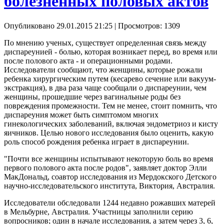
болезненных половых актов
Опубликовано 29.01.2015 21:25
| Просмотров: 1309
По мнению ученых, существует определенная связь между
диспареунией - болью, которая возникает перед, во время или
после полового акта - и операционными родами.
Исследователи сообщают, что женщины, которые рожали
ребенка хирургическим путем (кесарево сечение или вакуум-
экстракция), в два раза чаще сообщали о диспареунии, чем
женщины, прошедшие через вагинальные роды без
повреждения промежности. Тем не менее, стоит помнить, что
диспареуния может быть симптомом многих
гинекологических заболеваний, включая эндометриоз и кисту
яичников. Целью нового исследования было оценить, какую
роль способ рождения ребенка играет в диспареунии.
"Почти все женщины испытывают некоторую боль во время
первого полового акта после родов", заявляет доктор Элли
МакДональд, соавтор исследования из Мердокского Детского
научно-исследовательского института, Виктория, Австралия.
Исследователи обследовали 1244 недавно рожавших матерей
в Мельбурне, Австралия. Участницы заполнили серию
вопросников; один в начале исследования, а затем через 3, 6,