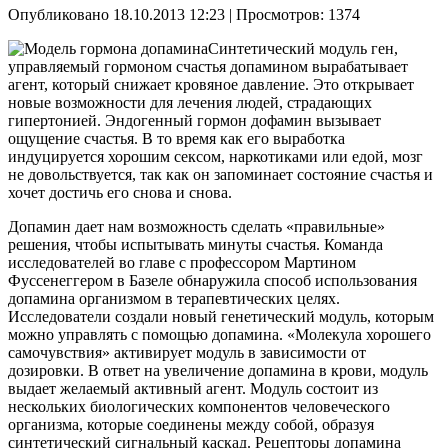
Опубликовано 18.10.2013 12:23
| Просмотров: 1374
Синтетический модуль ген,
управляемый гормоном счастья допамином вырабатывает
агент, который снижает кровяное давление. Это открывает
новые возможности для лечения людей, страдающих
гипертонией. Эндогенный гормон дофамин вызывает
ощущение счастья. В то время как его выработка
индуцируется хорошим сексом, наркотиками или едой, мозг
не довольствуется, так как он запоминает состояние счастья и
хочет достичь его снова и снова.
Допамин дает нам возможность сделать «правильные»
решения, чтобы испытывать минуты счастья. Команда
исследователей во главе с профессором Мартином
Фуссенеггером в Базеле обнаружила способ использования
допамина организмом в терапевтических целях.
Исследователи создали новый генетический модуль, которым
можно управлять с помощью допамина. «Молекула хорошего
самочувствия» активирует модуль в зависимости от
дозировки. В ответ на увеличение допамина в крови, модуль
выдает желаемый активный агент. Модуль состоит из
нескольких биологических компонентов человеческого
организма, которые соединены между собой, образуя
синтетический сигнальный каскад. Рецепторы допамина