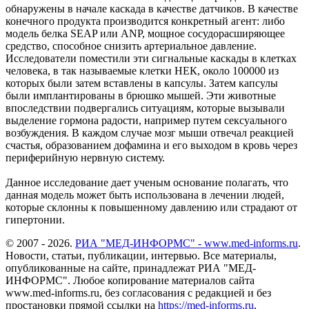
обнаружены в начале каскада в качестве датчиков. В качестве
конечного продукта производится конкретный агент: либо
модель белка SEAP или ANP, мощное сосудорасширяющее
средство, способное снизить артериальное давление.
Исследователи поместили эти сигнальные каскады в клетках
человека, в так называемые клетки НЕК, около 100000 из
которых были затем вставлены в капсулы. Затем капсулы
были имплантированы в брюшко мышей. Эти животные
впоследствии подвергались ситуациям, которые вызывали
выделение гормона радости, например путем сексуального
возбуждения. В каждом случае мозг мыши отвечал реакцией
счастья, образованием дофамина и его выходом в кровь через
периферийную нервную систему.
Данное исследование дает ученым основание полагать, что
данная модель может быть использована в лечении людей,
которые склонны к повышенному давлению или страдают от
гипертонии.
© 2007 - 2026.
РИА "МЕД-ИНФОРМС" - www.med-informs.ru
.
Новости, статьи, публикации, интервью. Все материалы,
опубликованные на сайте, принадлежат РИА "МЕД-
ИНФОРМС". Любое копирование материалов сайта
www.med-informs.ru, без согласования с редакцией и без
простановки прямой ссылки на
https://med-informs.ru
,