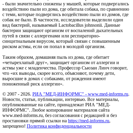
- были значительно снижены у мышей, которые подвергались
воздействию пыли из дома, где обитала собака, по сравнению
с теми, которые подверглись воздействию пыли из домов, где
собак не было. В частности, исследователи выделили один
вид бактерий, называемый Lactobacillus johnsonii. Данные
бактерии защищают организм от воспалений дыхательных
путей в связи с аллергенами или респираторно-
синцитиальным вирусом, который связан с повышенным
риском астмы, если он попал в молодой организм.
Таким образом, домашняя пыль из дома, где обитает
«четырехлапый друг», защищает организм от аллергии и
астмы уже с младенчества. Профессор Сьюзан Линч говорит,
что «их выводы, скорее всего, объясняют, почему дети,
выросшие в домах с собаками, от рождения имеют
пониженный риск аллергии».
© 2007 - 2026.
РИА "МЕД-ИНФОРМС" - www.med-informs.ru
.
Новости, статьи, публикации, интервью. Все материалы,
опубликованные на сайте, принадлежат РИА "МЕД-
ИНФОРМС". Любое копирование материалов сайта
www.med-informs.ru, без согласования с редакцией и без
простановки прямой ссылки на
https://med-informs.ru
,
запрещено!
Политика конфиденциальности