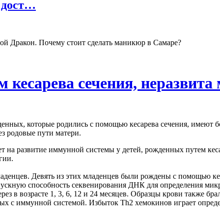
 дост…
ой Дракон. Почему стоит сделать маникюр в Самаре?
м кесарева сечения, неразвит
енных, которые родились с помощью кесарева сечения, имеют б
ез родовые пути матери.
 на развитие иммунной системы у детей, рожденных путем кеса
ргии.
енцев. Девять из этих младенцев были рождены с помощью кеса
ускную способность секвенирования ДНК для определения микро
ез в возрасте 1, 3, 6, 12 и 24 месяцев. Образцы крови также бра
ых с иммунной системой. Избыток Th2 хемокинов играет опреде