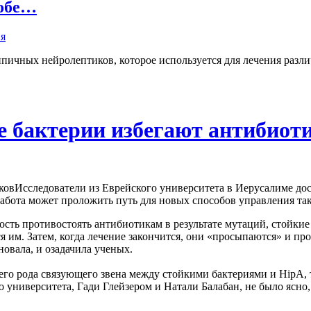
собе…
пичных нейролептиков, которое используется для лечения разли
е бактерии избегают антибиот
Исследователи из Еврейского университета в Иерусалиме до
абота может проложить путь для новых способов управления та
ость противостоять антибиотикам в результате мутаций, стойкие 
ся им. Затем, когда лечение закончится, они «просыпаются» и п
иновала, и озадачила ученых.
его рода связующего звена между стойкими бактериями и HipA, 
 университета, Гади Глейзером и Натали Балабан, не было ясно,