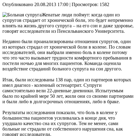
Опубликовано 20.08.2013 17:00
| Просмотров: 1582
Женатые люди поймут: когда один из
супругов страдает от хронической боли, это будет непременно
влиять на жизнь другого супруга – на его сон и даже здоровье,
говорят исследователи из Пенсильванского Университета.
Недавно были проанализированы отношения супругов, один
из которых страдал от хронической боли в колене. По словам
исследователей, они выбрали именно боль в колене потому
что это часто вызывает трудности комфортного пребывания в
постели ночью для многих пациентов. Команда оценила
воздействие страданий больного супруга на сон другого.
Итак, были исследованы 138 пар, один из партнеров которых
имел диагноз - коленный остеоартрит. Супруги
самостоятельно вели 22-дневные дневники. Испытуемым
было по крайней мере 50 лет, жили они со своими партнерами
и были либо в долгосрочных отношениях, либо в браке.
Результаты исследования показали, что боль в колене у
большинства пациентов усиливалась в конце дня, что
ухудшало качество сна их супругов. Тем не менее, сами
больные не страдали от собственного нарушения сна, как
говорят исследователи.