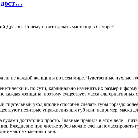
 дост…
ой Дракон. Почему стоит сделать маникюр в Самаре?
ва ли не каждой женщины во всем мире. Чувственные пухлые губ
енетически и, по сути, кардинально изменить их размер и форм
не каждая женщина, поэтому существует масса альтернативных 
й тщательный уход вполне способен сделать губы гораздо более
уществуют нехитрые упражнения для губ или, например, маска дл
 губами достаточно просто. Главные правила в этом деле – питан
ия. Ежедневно при чистке зубов можно слегка помассировать г
принимают ухоженный вид.