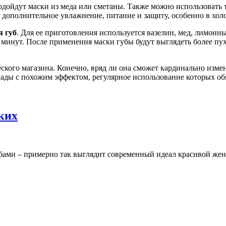
одойдут маски из меда или сметаны. Также можно использовать 
 дополнительное увлажнение, питание и защиту, особенно в хо
я губ
. Для ее приготовления используется вазелин, мед, лимонны
5 минут. После применения маски губы будут выглядеть более п
еского магазина. Конечно, вряд ли она сможет кардинально изме
ды с похожим эффектом, регулярное использование которых обяз
зких
бами – примерно так выглядит современный идеал красивой же