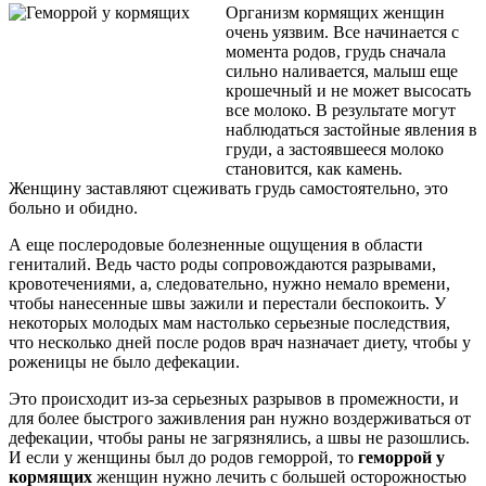
Организм кормящих женщин
очень уязвим. Все начинается с
момента родов, грудь сначала
сильно наливается, малыш еще
крошечный и не может высосать
все молоко. В результате могут
наблюдаться застойные явления в
груди, а застоявшееся молоко
становится, как камень.
Женщину заставляют сцеживать грудь самостоятельно, это
больно и обидно.
А еще послеродовые болезненные ощущения в области
гениталий. Ведь часто роды сопровождаются разрывами,
кровотечениями, а, следовательно, нужно немало времени,
чтобы нанесенные швы зажили и перестали беспокоить. У
некоторых молодых мам настолько серьезные последствия,
что несколько дней после родов врач назначает диету, чтобы у
роженицы не было дефекации.
Это происходит из-за серьезных разрывов в промежности, и
для более быстрого заживления ран нужно воздерживаться от
дефекации, чтобы раны не загрязнялись, а швы не разошлись.
И если у женщины был до родов геморрой, то
геморрой у
кормящих
женщин нужно лечить с большей осторожностью