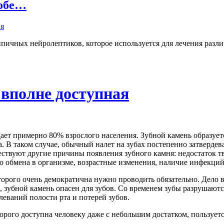
собе…
пичных нейролептиков, которое используется для лечения разли
 вполне доступная
ет примерно 80% взрослого населения. Зубной камень образуетс
а. В таком случае, обычный налет на зубах постепенно затверде
ествуют другие причины появления зубного камня: недостаток т
 обмена в организме, возрастные изменения, наличие инфекций 
орого очень демократична нужно проводить обязательно. Дело в
х, зубной камень опасен для зубов. Со временем зубы разрушаютс
леваний полости рта и потерей зубов.
торого доступна человеку даже с небольшим достатком, пользу