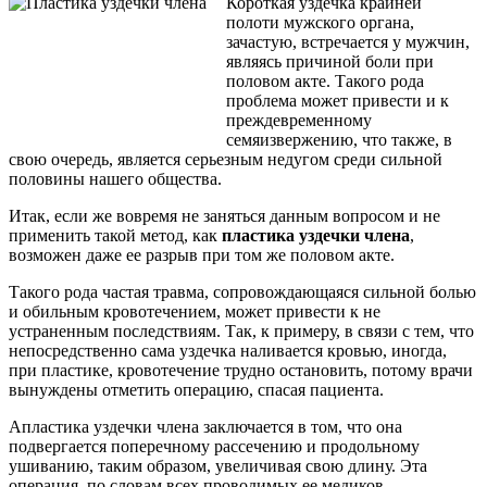
Короткая уздечка крайней
полоти мужского органа,
зачастую, встречается у мужчин,
являясь причиной боли при
половом акте. Такого рода
проблема может привести и к
преждевременному
семяизвержению, что также, в
свою очередь, является серьезным недугом среди сильной
половины нашего общества.
Итак, если же вовремя не заняться данным вопросом и не
применить такой метод, как
пластика уздечки члена
,
возможен даже ее разрыв при том же половом акте.
Такого рода частая травма, сопровождающаяся сильной болью
и обильным кровотечением, может привести к не
устраненным последствиям. Так, к примеру, в связи с тем, что
непосредственно сама уздечка наливается кровью, иногда,
при пластике, кровотечение трудно остановить, потому врачи
вынуждены отметить операцию, спасая пациента.
Апластика уздечки члена заключается в том, что она
подвергается поперечному рассечению и продольному
ушиванию, таким образом, увеличивая свою длину. Эта
операция, по словам всех проводимых ее медиков,