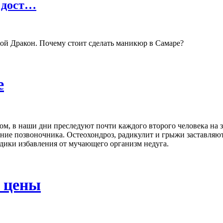
 дост…
ой Дракон. Почему стоит сделать маникюр в Самаре?
е
ом, в наши дни преследуют почти каждого второго человека на 
ение позвоночника. Остеохондроз, радикулит и грыжи заставл
одики избавления от мучающего организм недуга.
е цены