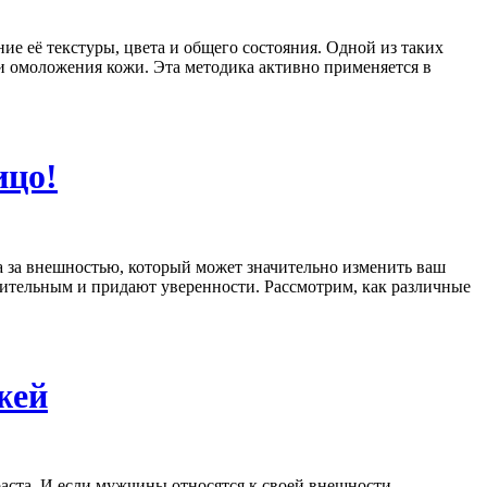
е её текстуры, цвета и общего состояния. Одной из таких
и омоложения кожи. Эта методика активно применяется в
ицо!
а за внешностью, который может значительно изменить ваш
ительным и придают уверенности. Рассмотрим, как различные
жей
ста. И если мужчины относятся к своей внешности