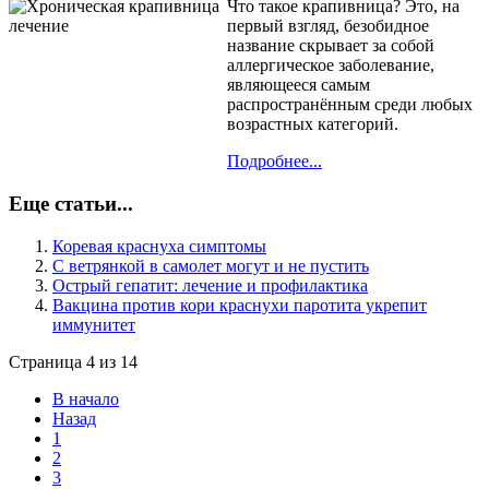
Что такое крапивница? Это, на
первый взгляд, безобидное
название скрывает за собой
аллергическое заболевание,
являющееся самым
распространённым среди любых
возрастных категорий.
Подробнее...
Еще статьи...
Коревая краснуха симптомы
С ветрянкой в самолет могут и не пустить
Острый гепатит: лечение и профилактика
Вакцина против кори краснухи паротита укрепит
иммунитет
Страница 4 из 14
В начало
Назад
1
2
3