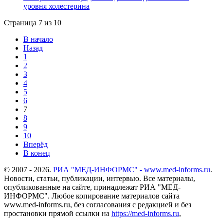
уровня холестерина
Страница 7 из 10
В начало
Назад
1
2
3
4
5
6
7
8
9
10
Вперёд
В конец
© 2007 - 2026.
РИА "МЕД-ИНФОРМС" - www.med-informs.ru
.
Новости, статьи, публикации, интервью. Все материалы,
опубликованные на сайте, принадлежат РИА "МЕД-
ИНФОРМС". Любое копирование материалов сайта
www.med-informs.ru, без согласования с редакцией и без
простановки прямой ссылки на
https://med-informs.ru
,