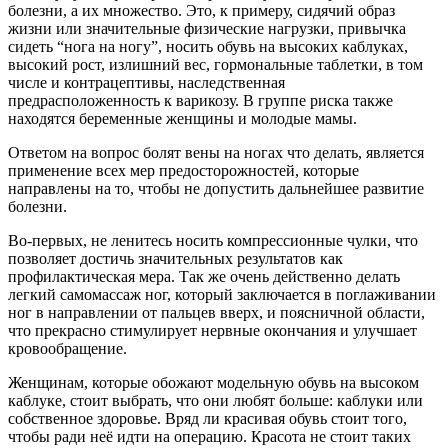
болезни, а их множество. Это, к примеру, сидячий образ
жизни или значительные физические нагрузки, привычка
сидеть “нога на ногу”, носить обувь на высоких каблуках,
высокий рост, излишний вес, гормональные таблетки, в том
числе и контрацептивы, наследственная
предрасположенность к варикозу. В группе риска также
находятся беременные женщины и молодые мамы.
Ответом на вопрос болят вены на ногах что делать, является
применение всех мер предосторожностей, которые
направлены на то, чтобы не допустить дальнейшее развитие
болезни.
Во-первых, не ленитесь носить компрессионные чулки, что
позволяет достичь значительных результатов как
профилактическая мера. Так же очень действенно делать
легкий самомассаж ног, который заключается в поглаживании
ног в направлении от пальцев вверх, и поясничной области,
что прекрасно стимулирует нервные окончания и улучшает
кровообращение.
Женщинам, которые обожают модельную обувь на высоком
каблуке, стоит выбрать, что они любят больше: каблуки или
собственное здоровье. Вряд ли красивая обувь стоит того,
чтобы ради неё идти на операцию. Красота не стоит таких