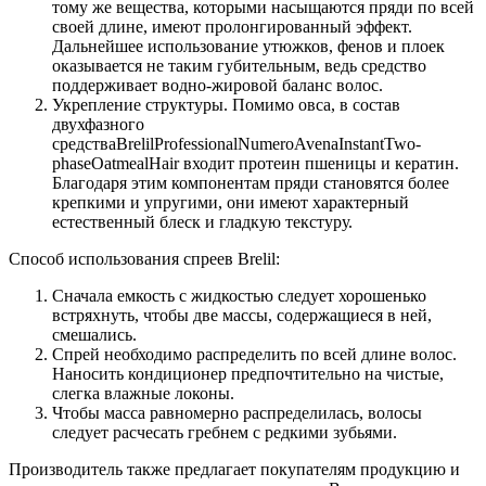
тому же вещества, которыми насыщаются пряди по всей
своей длине, имеют пролонгированный эффект.
Дальнейшее использование утюжков, фенов и плоек
оказывается не таким губительным, ведь средство
поддерживает водно-жировой баланс волос.
Укрепление структуры. Помимо овса, в состав
двухфазного
средстваBrelilProfessionalNumeroAvenaInstantTwo-
phaseOatmealHair входит протеин пшеницы и кератин.
Благодаря этим компонентам пряди становятся более
крепкими и упругими, они имеют характерный
естественный блеск и гладкую текстуру.
Способ использования спреев Brelil:
Сначала емкость с жидкостью следует хорошенько
встряхнуть, чтобы две массы, содержащиеся в ней,
смешались.
Спрей необходимо распределить по всей длине волос.
Наносить кондиционер предпочтительно на чистые,
слегка влажные локоны.
Чтобы масса равномерно распределилась, волосы
следует расчесать гребнем с редкими зубьями.
Производитель также предлагает покупателям продукцию и