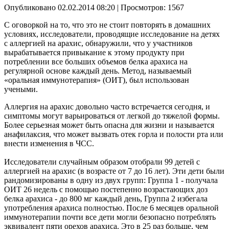
Опубликовано 02.02.2014 08:20
| Просмотров: 1567
С оговоркой на то, что это не стоит повторять в домашних
условиях, исследователи, проводящие исследование на детях
с аллергией на арахис, обнаружили, что у участников
вырабатывается привыкание к этому продукту при
потреблении все больших объемов белка арахиса на
регулярной основе каждый день. Метод, называемый
«оральная иммунотерапия» (ОИТ), был использован
учеными.
Аллергия на арахис довольно часто встречается сегодня, и
симптомы могут варьироваться от легкой до тяжелой формы.
Более серьезная может быть опасна для жизни и называется
анафилаксия, что может вызвать отек горла и полости рта или
внести изменения в ЧСС.
Исследователи случайным образом отобрали 99 детей с
аллергией на арахис (в возрасте от 7 до 16 лет). Эти дети были
рандомизированы в одну из двух групп: Группа 1 - получала
ОИТ 26 недель с помощью постепенно возрастающих доз
белка арахиса - до 800 мг каждый день, Группа 2 избегала
употребления арахиса полностью. После 6 месяцев оральной
иммунотерапии почти все дети могли безопасно потреблять
эквивалент пяти орехов арахиса. Это в 25 раз больше, чем