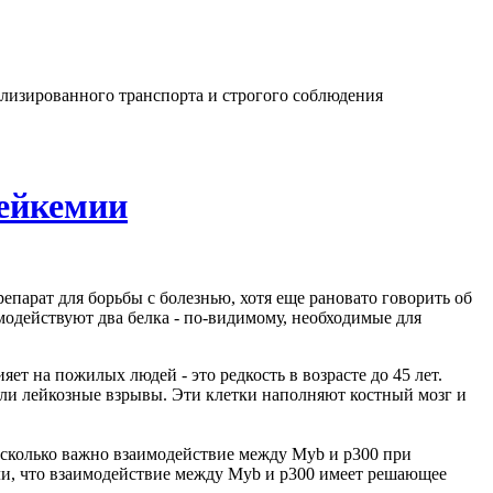
лизированного транспорта и строгого соблюдения
лейкемии
парат для борьбы с болезнью, хотя еще рановато говорить об
одействуют два белка - по-видимому, необходимые для
т на пожилых людей - это редкость в возрасте до 45 лет.
ли лейкозные взрывы. Эти клетки наполняют костный мозг и
насколько важно взаимодействие между Myb и p300 при
ли, что взаимодействие между Myb и p300 имеет решающее