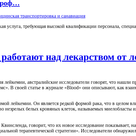
 проф…
ая услуга, требующая высокой квалификации персонала, специа
 работают над лекарством от 
лейкемии, австралийские исследователи говорят, что нашли пре
». В своей статье в журнале «Blood» они описывают, как взаим
й лейкемии. Он является редкой формой рака, что в целом влияе
во незрелых белых кровяных клеток, называемых миелобласты и
 Квинсленда, говорит, что их новое исследование показывает, 
циальной терапевтической стратегии». Исследователи обнаружи