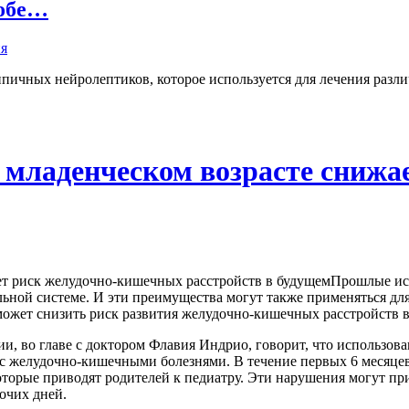
собе…
пичных нейролептиков, которое используется для лечения разли
 младенческом возрасте сниж
Прошлые исс
ной системе. И эти преимущества могут также применяться для
может снизить риск развития желудочно-кишечных расстройств 
и, во главе с доктором Флавия Индрио, говорит, что использова
 с желудочно-кишечными болезнями. В течение первых 6 месяцев
орые приводят родителей к педиатру. Эти нарушения могут при
бочих дней.