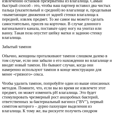
извлечению останков презерватива из влагалища. Самый
быстрый способ - это, чтобы ваш партнер вставил два чистых
пальца (указательный и средний) во влагалище и, проделывая
«выметающие движения от задней стенки влагалища к
передней, извлек предмет. То же самое вы можете сделать
самостоятельно, присев на корточки. В случае длинного
вагинального канала, поставьте одну ногу на унитаз или
ванну. Такая поза опустит шейку матки и заднюю стенку
влагалища.
Забытый тампон
Обычно, женщины проталкивают тампон слишком далеко в
том случае, если они забыли о его нахождении во влагалище и
вводят новый тампон. Но бывают случаи, когда они
намеренно используют тампон в конце менструации для
менее «грязного» секса.
Чтобы удалить тампон, попробуйте один из выше описанных
методов. Помните, что, если вы во время не извлечете этот
предмет, он может изменить рН влагалища. Это будет
стимулировать чрезмерный рост анаэробных бактерий,
ответственных за бактериальный вагиноз ("BV"), первый
симптом которого – дурно пахнущие выделения из
влагалища. К тому же, вы рискуете получить синдром