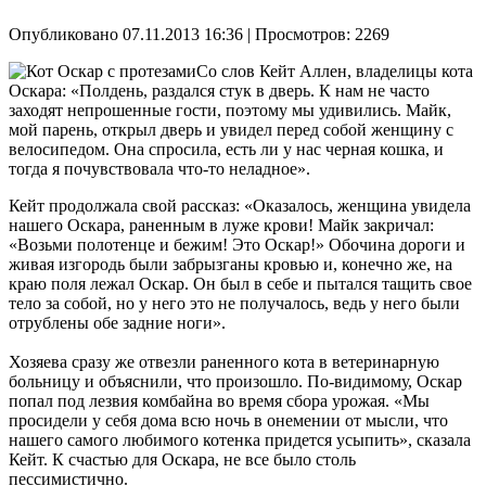
Опубликовано 07.11.2013 16:36
| Просмотров: 2269
Со слов Кейт Аллен, владелицы кота
Оскара: «Полдень, раздался стук в дверь. К нам не часто
заходят непрошенные гости, поэтому мы удивились. Майк,
мой парень, открыл дверь и увидел перед собой женщину с
велосипедом. Она спросила, есть ли у нас черная кошка, и
тогда я почувствовала что-то неладное».
Кейт продолжала свой рассказ: «Оказалось, женщина увидела
нашего Оскара, раненным в луже крови! Майк закричал:
«Возьми полотенце и бежим! Это Оскар!» Обочина дороги и
живая изгородь были забрызганы кровью и, конечно же, на
краю поля лежал Оскар. Он был в себе и пытался тащить свое
тело за собой, но у него это не получалось, ведь у него были
отрублены обе задние ноги».
Хозяева сразу же отвезли раненного кота в ветеринарную
больницу и объяснили, что произошло. По-видимому, Оскар
попал под лезвия комбайна во время сбора урожая. «Мы
просидели у себя дома всю ночь в онемении от мысли, что
нашего самого любимого котенка придется усыпить», сказала
Кейт. К счастью для Оскара, не все было столь
пессимистично.