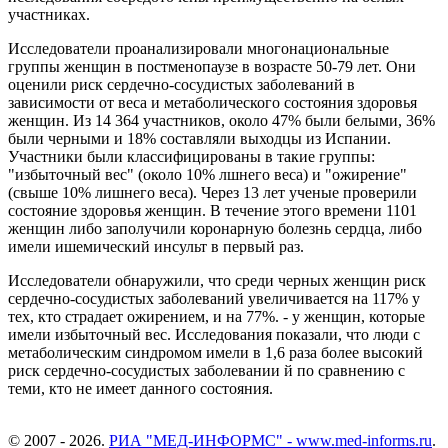
участниках.
Исследователи проанализировали многонациональные
группы женщин в постменопаузе в возрасте 50-79 лет. Они
оценили риск сердечно-сосудистых заболеваний в
зависимости от веса и метаболического состояния здоровья
женщин. Из 14 364 участников, около 47% были белыми, 36%
были черными и 18% составляли выходцы из Испании.
Участники были классифицированы в такие группы:
"избыточный вес" (около 10% лшнего веса) и "ожирение"
(свыше 10% лишнего веса). Через 13 лет ученые проверили
состояние здоровья женщин. В течение этого времени 1101
женщин либо заполучили коронарную болезнь сердца, либо
имели ишемический инсульт в первый раз.
Исследователи обнаружили, что среди черных женщин риск
сердечно-сосудистых заболеваний увеличивается на 117% у
тех, кто страдает ожирением, и на 77%. - у женщин, которые
имели избыточный вес. Исследования показали, что люди с
метаболическим синдромом имели в 1,6 раза более высокий
риск сердечно-сосудистых заболевании й по сравнению с
теми, кто не имеет данного состояния.
© 2007 - 2026.
РИА "МЕД-ИНФОРМС" - www.med-informs.ru
.