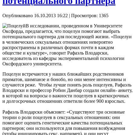
потенциального партнера
Опубликовано 16.10.2013 16:22
| Просмотров: 1365
В исследовании, проведенном в Университете
Оксфорда, предлагается, что поцелуи помогают выбрать
потенциального партнера для последующей жизни. «Поцелуи
в человеческих сексуальных отношениях невероятно
распространены в различных формах почти в каждом
обществе и культуре», говорит Рафаэль Влодарски,
исследователь из кафедры экспериментальной психологии
Оксфордского университета.
Поцелуи встречаются у наших ближайших родственников
приматов, шимпанзе и бонобо, но они менее интенсивны и
случаются реже. Чтобы лучше понять роль поцелуев, Рафаэль
Влодарски и профессор Робин Данбар создали онлайн- анкету,
в которой на вопросы о важности поцелуев в краткосрочных
и долгосрочных отношениях ответили более 900 взрослых.
Рафаэль Влодарски объясняет: «Существуют три основные
теории о роли поцелуев в сексуальных отношениях: они
помогают оценить генетические качества потенциальных
партнеров; они используются для повышения возбуждения
(чтобы инициировать секс, например), и они несут