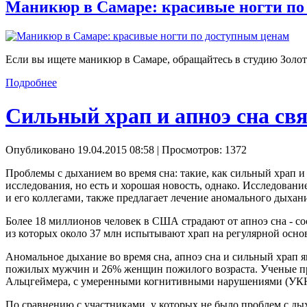
Маникюр в Самаре: красивые ногти по
Если вы ищете маникюр в Самаре, обращайтесь в студию Золот
Подробнее
Сильный храп и апноэ сна с
Опубликовано 19.04.2015 08:58
| Просмотров: 1372
Проблемы с дыханием во время сна: такие, как сильный храп и
исследования, но есть и хорошая новость, однако. Исследова
и его коллегами, также предлагает лечение аномального дыха
Более 18 миллионов человек в США страдают от апноэ сна - со
из которых около 37 млн испытывают храп на регулярной осно
Аномальное дыхание во время сна, апноэ сна и сильный храп 
пожилых мужчин и 26% женщин пожилого возраста. Ученые проа
Альцгеймера, с умеренными когнитивными нарушениями (УКН)
По сравнению с участниками, у которых не было проблем с ды