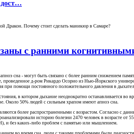
 дост…
ой Дракон. Почему стоит сделать маникюр в Самаре?
вязаны с ранними когнитивным
 апноэ сна - могут быть связано с более ранним снижением пам
ние, проведенное д-ром Рикардо Осорио из Нью-Йоркского унив
ния при помощи постоянного положительного давления в дыхате
стояния, в котором дыхание неоднократно останавливается во вр
ве. Около 50% людей с сильным храпом имеют апноэ сна.
являются более распространенными с возрастом. Согласно с да
нализировали историю болезни 2470 человек в возрасте от 55 д
, и без каких-либо проблем с памятью или мышлением.
ханием во время сна, люди с такими проблемами были диагности