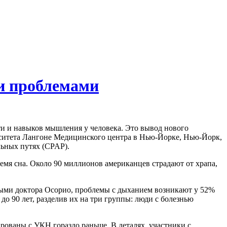
и проблемами
яти и навыков мышления у человека. Это вывод нового
ерситета Лангоне Медицинского центра в Нью-Йорке, Нью-Йорк,
льных путях (CPAP).
емя сна. Около 90 миллионов американцев страдают от храпа,
нными доктора Осорио, проблемы с дыханием возникают у 52%
о 90 лет, разделив их на три группы: люди с болезнью
рованы с УКН гораздо раньше. В деталях, участники с