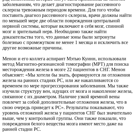
заболеваниям, что делает диагностирование рассеянного
склероза тревожным периодом времени. Для того чтобы
поставить диагноз рассеянного склероза, врачи должны найти
по меньшей мере две области повреждения центральной
нервной системы, которые включают в себя мозг, спинной
мозг и зрительный нерв. Необходимо также найти
доказательства того, что данные зоны были затронуты
болезнью с промежутком не менее 1 месяца и исключить все
другие возможные причины.
Менон и его коллега аспирант Мэтью Куинн, использовали
метод Магнитно-резонансной томографии (МРТ) для поиска
месторождения железа в мозге 22 пациентов в СНГ. Менон
объясняет: «Мы хотели бы знать, формируются ли отложения
железа на ранних стадиях РС, или же накапливаются со
временем по мере прогрессирования заболевания. Мы также
изучили структуру вен, идущих от мозга и накопление железа,
связанное с их диаметром. Наличие узкой яремной вены
повлечет за собой дополнительные отложения железа, что в
свою очередь приведет к РС». Результаты показывают, что
уровень отложений железа у пациентов СНГ был значительно
выше, чем у контрольной группы. Они также показали, что
повреждения белого вещества мозга имеют место даже на
ранней стадии РС.