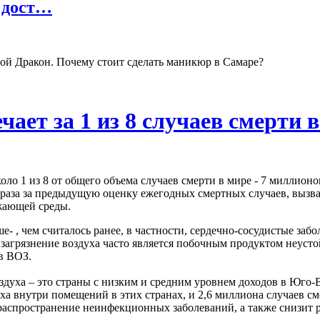
 дост…
ой Дракон. Почему стоит сделать маникюр в Самаре?
чает за 1 из 8 случаев смерти 
о 1 из 8 от общего объема случаев смерти в мире - 7 миллионов
а раза за предыдущую оценку ежегодных смертных случаев, вызв
ужающей среды.
е- , чем считалось ранее, в частности, сердечно-сосудистые заб
агрязнение воздуха часто является побочным продуктом неустой
ов ВОЗ.
здуха – это страны с низким и средним уровнем доходов в Юго-
уха внутри помещений в этих странах, и 2,6 миллиона случаев с
распространение неинфекционных заболеваний, а также снизит 