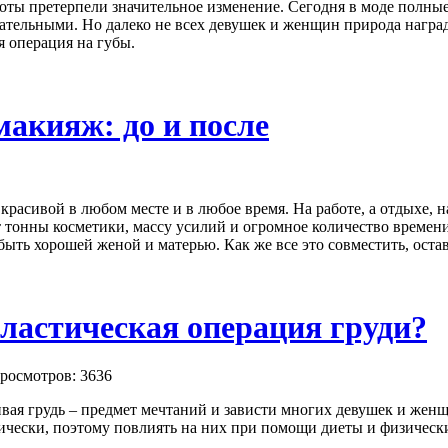
оты претерпели значительное изменение. Сегодня в моде полные
ательными. Но далеко не всех девушек и женщин природа награ
 операция на губы.
акияж: до и после
расивой в любом месте и в любое время. На работе, а отдыхе, н
т тонны косметики, массу усилий и огромное количество времен
 быть хорошей женой и матерью. Как же все это совместить, ост
ластическая операция груди?
росмотров: 3636
вая грудь – предмет мечтаний и зависти многих девушек и женщ
ически, поэтому повлиять на них при помощи диеты и физичес