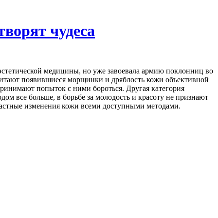
творят чудеса
эстетической медицины, но уже завоевала армию поклонниц во
читают появившиеся морщинки и дряблость кожи объективной
принимают попыток с ними бороться. Другая категория
ом все больше, в борьбе за молодость и красоту не признают
растные изменения кожи всеми доступными методами.