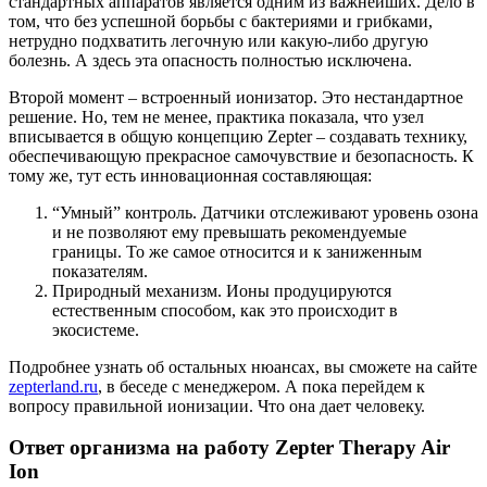
стандартных аппаратов является одним из важнейших. Дело в
том, что без успешной борьбы с бактериями и грибками,
нетрудно подхватить легочную или какую-либо другую
болезнь. А здесь эта опасность полностью исключена.
Второй момент – встроенный ионизатор. Это нестандартное
решение. Но, тем не менее, практика показала, что узел
вписывается в общую концепцию Zepter – создавать технику,
обеспечивающую прекрасное самочувствие и безопасность. К
тому же, тут есть инновационная составляющая:
“Умный” контроль. Датчики отслеживают уровень озона
и не позволяют ему превышать рекомендуемые
границы. То же самое относится и к заниженным
показателям.
Природный механизм. Ионы продуцируются
естественным способом, как это происходит в
экосистеме.
Подробнее узнать об остальных нюансах, вы сможете на сайте
zepterland.ru
, в беседе с менеджером. А пока перейдем к
вопросу правильной ионизации. Что она дает человеку.
Ответ организма на работу Zepter Therapy Air
Ion