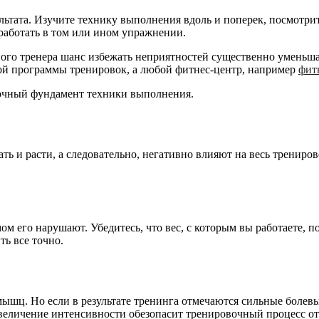
ьтата. Изучите технику выполнения вдоль и поперек, посмотри
 работать в том или ином упражнении.
го тренера шанс избежать неприятностей существенно уменьшае
ной программы тренировок, а любой фитнес-центр, например
фит
очный фундамент техники выполнения.
 и расти, а следовательно, негативно влияют на весь трениро
м его нарушают. Убедитесь, что вес, с которым вы работаете, 
ть все точно.
мышц. Но если в результате тренинга отмечаются сильные болев
увеличение интенсивности обезопасит тренировочный процесс 