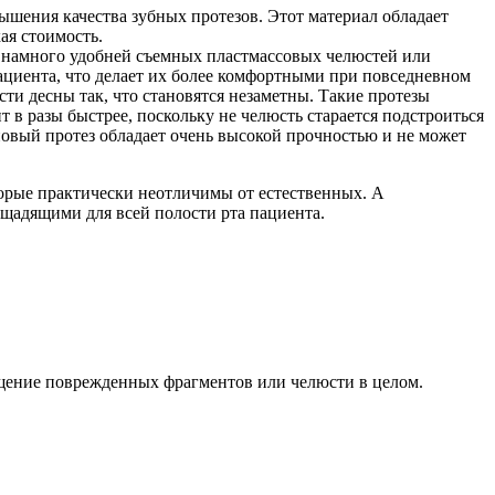
ышения качества зубных протезов. Этот материал обладает
ая стоимость.
а намного удобней съемных пластмассовых челюстей или
циента, что делает их более комфортными при повседневном
ти десны так, что становятся незаметны. Такие протезы
в разы быстрее, поскольку не челюсть старается подстроиться
новый протез обладает очень высокой прочностью и не может
орые практически неотличимы от естественных. А
 щадящими для всей полости рта пациента.
ещение поврежденных фрагментов или челюсти в целом.