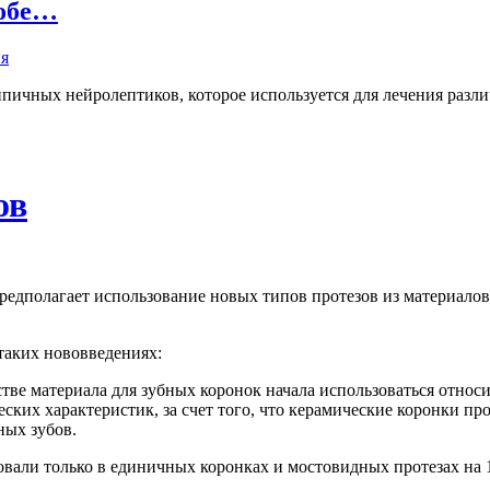
собе…
пичных нейролептиков, которое используется для лечения разли
ов
редполагает использование новых типов протезов из материало
таких нововведениях:
стве материала для зубных коронок начала использоваться относи
еских характеристик, за счет того, что керамические коронки пр
ных зубов.
вали только в единичных коронках и мостовидных протезах на 1