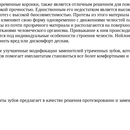
временные коронки, также является отличным решением для пов
кой прочностью. Единственным его недостатком является высок
тез с высокой биосовместимостью. Протезы из этого материал
 изменяют свою форму одновременно с движениями челюстей па
 из почти прозрачного материала и располагаются на поверхнос
канями человеческого организма. Привыкание к ним происходит 
ется под индивидуальные особенности строения челюсти. Нейло
инить вред или дискомфорт деснам.
ые улучшенные модификации заменителей утраченных зубов, кот
ов помогает имплантатам становиться все более комфортными и
аты зубов предлагает в качестве решения протезирование и зам