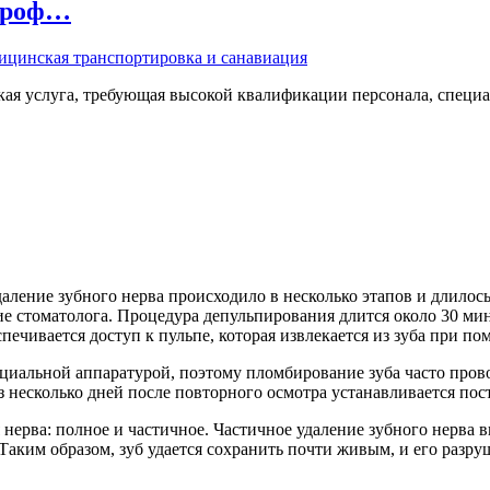
 проф…
ая услуга, требующая высокой квалификации персонала, специа
даление зубного нерва происходило в несколько этапов и длилос
е стоматолога. Процедура депульпирования длится около 30 ми
спечивается доступ к пульпе, которая извлекается из зуба при 
циальной аппаратурой, поэтому пломбирование зуба часто проводи
ез несколько дней после повторного осмотра устанавливается пос
 нерва: полное и частичное. Частичное удаление зубного нерва в
Таким образом, зуб удается сохранить почти живым, и его разруш