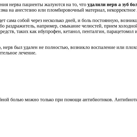
ения нерва пациенты жалуются на то, что
удалили нерв а зуб бо
изма на анестезию или пломбировочный материал, некорректное 
дет сама собой через несколько дней, и боль постоянную, возни
ибо раздражитель, например, смыкание челюстей, прием холодной
дств, таких как ибупрофен, кетанол, пенталгин, парацетомол и т
р, нерв был удален не полностью, возникло воспаление или плох
ительное лечение.
зубной болью можно только при помощи антибиотиков. Антибиоти