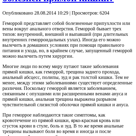
Опубликовано 28.08.2014 10:29
| Просмотров: 6204
Геморрой представляет собой болезненные припухлости или
вены вокруг анального отверстия. Геморрой бывает трех
типов: внутренний, внешний и выпавший (при длительных
внутренних геморроидальных узлах). Иногда его можно
вылечить в домашних условиях при помощи правильного
питания и ухода, но, в крайнем случае, запущенный геморрой
можно вылечить путем хирургии.
Многие люди по всему миру путают такие заболевания
прямой кишки, как геморрой, трещина заднего прохода,
анальный абсцесс, полипы, зуд и рак толстой кишки. Тем не
менее, между этими заболеваниями существует определенные
различия. Поскольку геморрой является заболеванием,
связанным с опухшими или расширенными венами ануса и
прямой кишки, анальная трещина выражена разрывом
чувствительной слизистой оболочки прямой кишки и ануса.
При геморрое наблюдаются такие симптомы, как
кровотечение из прямой кишки, ярко-красная кровь или
сгусток крови в стуле, боль и зуд. В то же время анальные
трещины вызывают боли во время и иногда и после