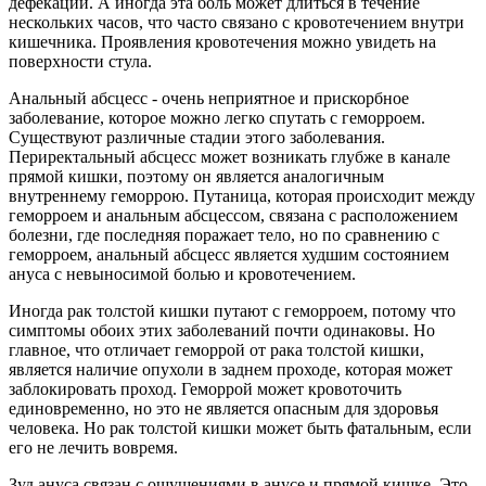
дефекации. А иногда эта боль может длиться в течение
нескольких часов, что часто связано с кровотечением внутри
кишечника. Проявления кровотечения можно увидеть на
поверхности стула.
Анальный абсцесс - очень неприятное и прискорбное
заболевание, которое можно легко спутать с геморроем.
Существуют различные стадии этого заболевания.
Периректальный абсцесс может возникать глубже в канале
прямой кишки, поэтому он является аналогичным
внутреннему геморрою. Путаница, которая происходит между
геморроем и анальным абсцессом, связана с расположением
болезни, где последняя поражает тело, но по сравнению с
геморроем, анальный абсцесс является худшим состоянием
ануса с невыносимой болью и кровотечением.
Иногда рак толстой кишки путают с геморроем, потому что
симптомы обоих этих заболеваний почти одинаковы. Но
главное, что отличает геморрой от рака толстой кишки,
является наличие опухоли в заднем проходе, которая может
заблокировать проход. Геморрой может кровоточить
единовременно, но это не является опасным для здоровья
человека. Но рак толстой кишки может быть фатальным, если
его не лечить вовремя.
Зуд ануса связан с ощущениями в анусе и прямой кишке. Это