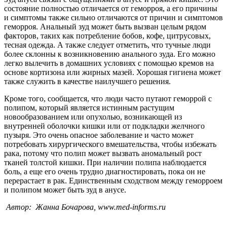
состояние полностью отличается от геморроя, а его причины
и симптомы также сильно отличаются от причин и симптомов
геморроя. Анальный зуд может быть вызван целым рядом
факторов, таких как потребление бобов, кофе, цитрусовых,
тесная одежда. А также следует отметить, что тучные люди
более склонны к возникновению анального зуда. Его можно
легко вылечить в домашних условиях с помощью кремов на
основе кортизона или жирных мазей. Хорошая гигиена может
также служить в качестве наилучшего решения.
Кроме того, сообщается, что люди часто путают геморрой с
полипом, который является истинным растущим
новообразованием или опухолью, возникающей из
внутренней оболочки кишки или от подкладки желчного
пузыря. Это очень опасное заболевание и часто может
потребовать хирургического вмешательства, чтобы избежать
рака, потому что полип может вызвать аномальный рост
тканей толстой кишки. При наличии полипа наблюдается
боль, а еще его очень трудно диагностировать, пока он не
перерастает в рак. Единственным сходством между геморроем
и полипом может быть зуд в анусе.
Автор: Жанна Бочарова, www.med-informs.ru