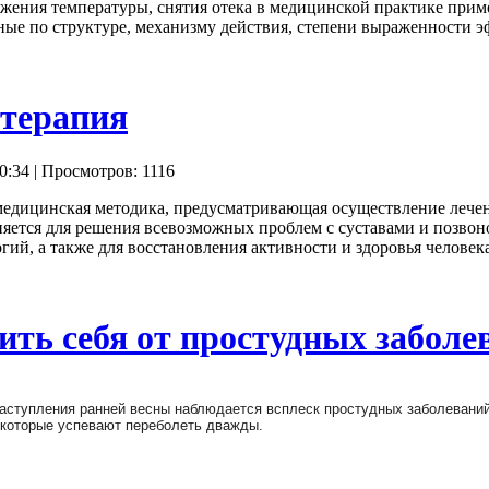
ижения температуры, снятия отека в медицинской практике при
ые по структуре, механизму действия, степени выраженности э
терапия
0:34
| Просмотров: 1116
медицинская методика, предусматривающая осуществление лечени
яется для решения всевозможных проблем с суставами и позвоно
гий, а также для восстановления активности и здоровья человека
ить себя от простудных заболе
наступления ранней весны наблюдается всплеск простудных заболеваний
екоторые успевают переболеть дважды.