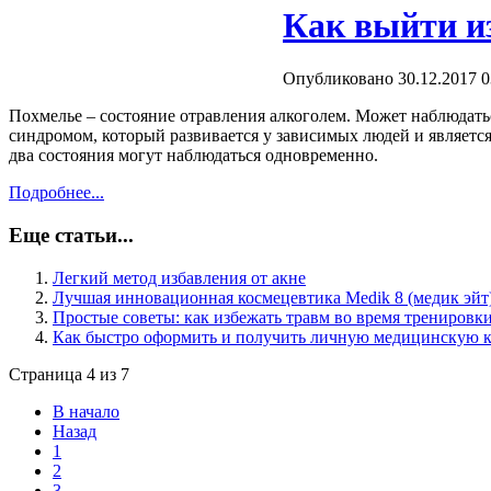
Как выйти и
Опубликовано 30.12.2017 0
Похмелье – состояние отравления алкоголем. Может наблюдат
синдромом, который развивается у зависимых людей и являетс
два состояния могут наблюдаться одновременно.
Подробнее...
Еще статьи...
Легкий метод избавления от акне
Лучшая инновационная космецевтика Medik 8 (медик эйт
Простые советы: как избежать травм во время тренировк
Как быстро оформить и получить личную медицинскую 
Страница 4 из 7
В начало
Назад
1
2
3