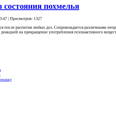
з состояния похмелья
3:47
| Просмотров: 1327
ься после распития любых доз. Сопровождается различными неп
я реакцией на прекращение употребления психоактивного вещест
)
и
книжку